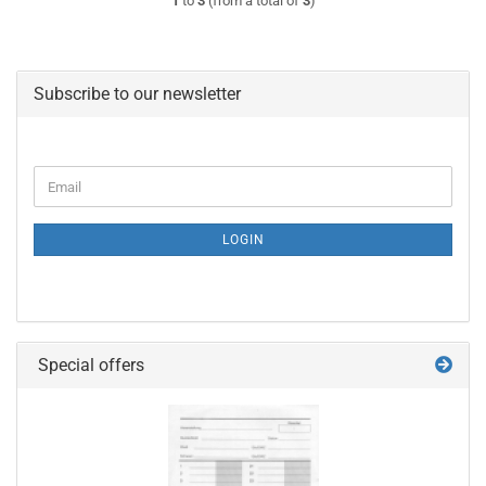
1
to
3
(from a total of
3
)
Subscribe to our newsletter
CONTINUE
Email
TO
NEWSLETTER
SUBSCRIPTION
LOGIN
PAGE
Special offers