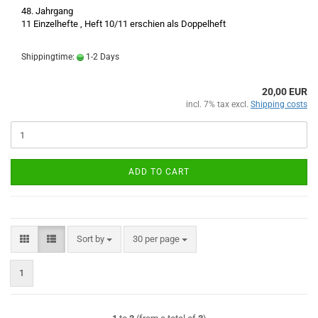
48. Jahrgang
11 Einzelhefte , Heft 10/11 erschien als Doppelheft
Shippingtime:
1-2 Days
20,00 EUR
incl. 7% tax excl.
Shipping costs
ADD TO CART
Sort by
per page
Sort by
30 per page
1