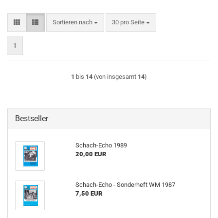
Sortieren nach
pro Seite
Sortieren nach
30 pro Seite
1
1
bis
14
(von insgesamt
14
)
Bestseller
Schach-Echo 1989
20,00 EUR
Schach-Echo - Sonderheft WM 1987
7,50 EUR