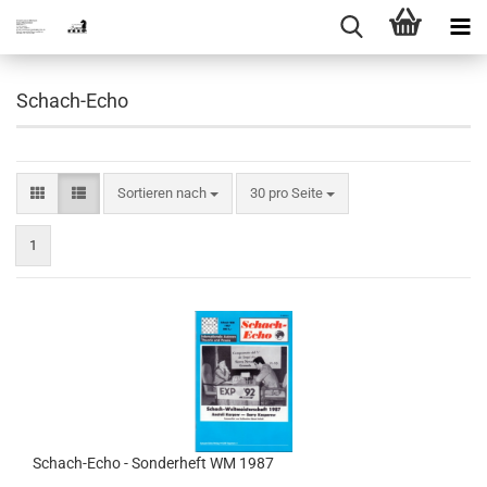
Schach-Echo
Sortieren nach
pro Seite
Sortieren nach
30 pro Seite
1
Schach-Echo - Sonderheft WM 1987