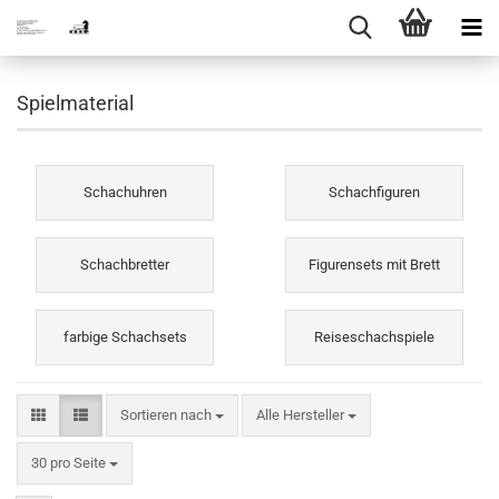
Spielmaterial
Schachuhren
Schachfiguren
Schachbretter
Figurensets mit Brett
farbige Schachsets
Reiseschachspiele
Sortieren nach
Sortieren nach
Alle Hersteller
pro Seite
30 pro Seite