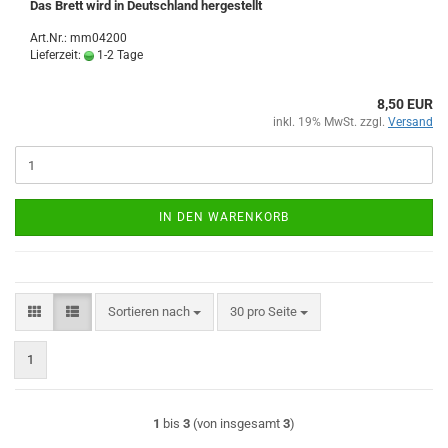
Das Brett wird in Deutschland hergestellt
Art.Nr.: mm04200
Lieferzeit:
1-2 Tage
8,50 EUR
inkl. 19% MwSt. zzgl.
Versand
IN DEN WARENKORB
Sortieren nach
pro Seite
Sortieren nach
30 pro Seite
1
1
bis
3
(von insgesamt
3
)