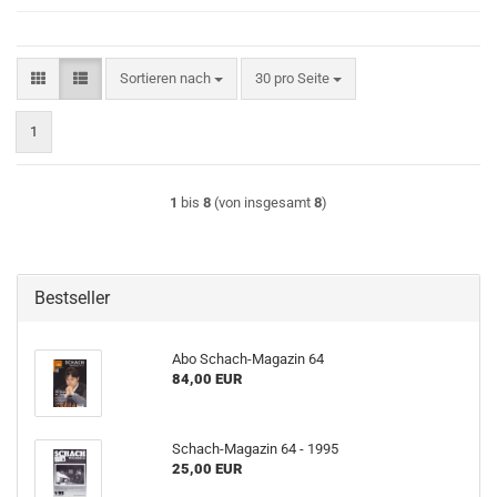
Sortieren nach
pro Seite
Sortieren nach
30 pro Seite
1
1
bis
8
(von insgesamt
8
)
Bestseller
Abo Schach-Magazin 64
84,00 EUR
Schach-Magazin 64 - 1995
25,00 EUR