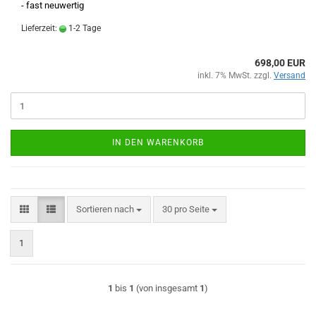
- fast neuwertig
Lieferzeit:
1-2 Tage
698,00 EUR
inkl. 7% MwSt. zzgl.
Versand
IN DEN WARENKORB
Sortieren nach
pro Seite
Sortieren nach
30 pro Seite
1
1
bis
1
(von insgesamt
1
)