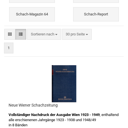
Schach-Magazin 64
Schach-Report
Sortieren nach
pro Seite
Sortieren nach
30 pro Seite
1
Neue Wiener Schachzeitung
Vollständiger Nachdruck der Ausgabe Wien 1923 - 1949
, enthaltend
alle erschienenen Jahrgänge 1923 - 1938 und 1948/49
in 8 Bänden