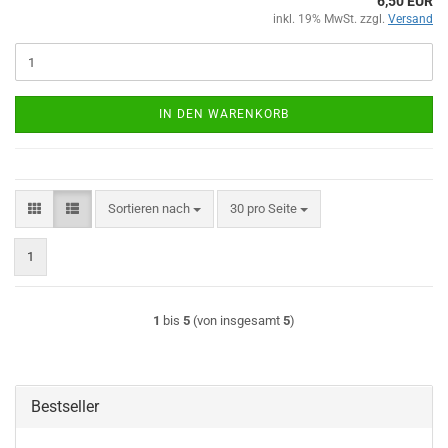
6,50 EUR
inkl. 19% MwSt. zzgl.
Versand
IN DEN WARENKORB
Sortieren nach
pro Seite
Sortieren nach
30 pro Seite
1
1
bis
5
(von insgesamt
5
)
Bestseller