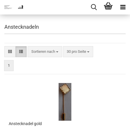
Anstecknadeln
Sortieren nach
pro Seite
Sortieren nach
30 pro Seite
1
Anstecknadel gold