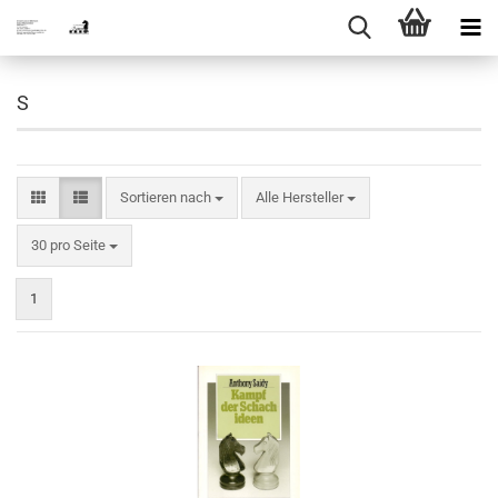
S
Sortieren nach
Sortieren nach
Alle Hersteller
pro Seite
30 pro Seite
1