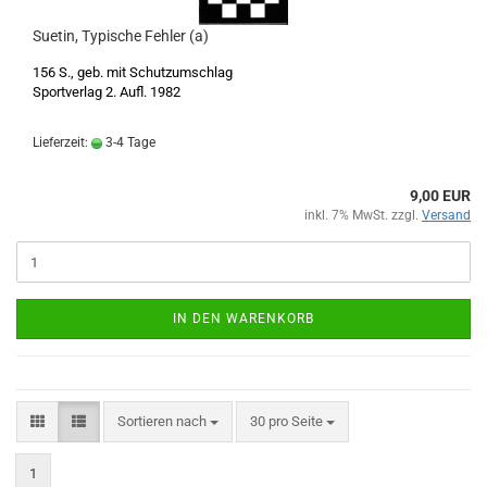
Suetin, Typische Fehler (a)
156 S., geb. mit Schutzumschlag
Sportverlag 2. Aufl. 1982
Lieferzeit:
3-4 Tage
9,00 EUR
inkl. 7% MwSt. zzgl.
Versand
IN DEN WARENKORB
Sortieren nach
pro Seite
Sortieren nach
30 pro Seite
1