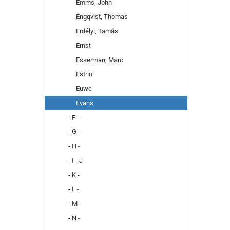
Emms, John
Engqvist, Thomas
Erdélyi, Tamás
Ernst
Esserman, Marc
Estrin
Euwe
Evans
- F -
- G -
- H -
- I - J -
- K -
- L -
- M -
- N -