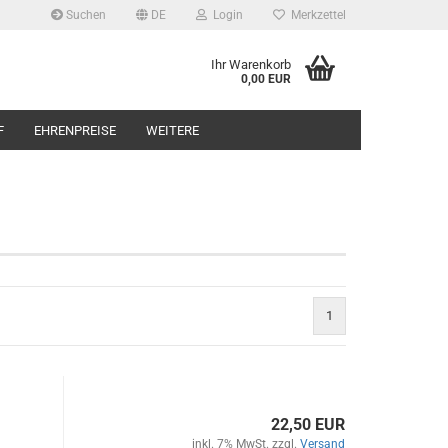
Suchen
DE
Login
Merkzettel
Ihr Warenkorb
0,00 EUR
F
EHRENPREISE
WEITERE
1
22,50 EUR
inkl. 7% MwSt. zzgl.
Versand