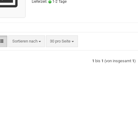
Lieferzeit:
1-2 Tage
Sortieren nach
pro Seite
Sortieren nach
30 pro Seite
1
bis
1
(von insgesamt
1
)