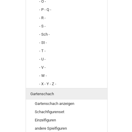
- O -
- P - Q -
- R -
- S -
- Sch -
- St -
- T -
- U -
- V -
- W -
- X - Y - Z -
Gartenschach
Gartenschach anzeigen
Schachfigurenset
Einzelfiguren
andere Spielfiguren