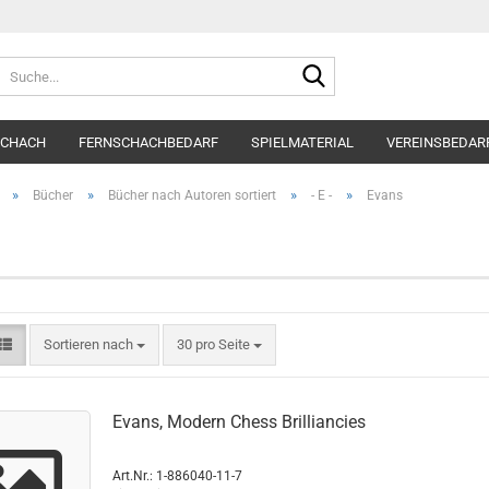
Suche...
SCHACH
FERNSCHACHBEDARF
SPIELMATERIAL
VEREINSBEDAR
»
»
»
»
Bücher
Bücher nach Autoren sortiert
- E -
Evans
Sortieren nach
pro Seite
Sortieren nach
30 pro Seite
Evans, Modern Chess Brilliancies
Art.Nr.: 1-886040-11-7