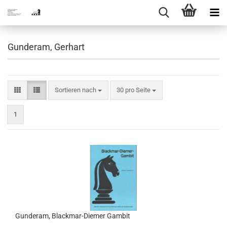
Gunderam, Gerhart
Sortieren nach
pro Seite
Sortieren nach
30 pro Seite
1
Gunderam, Blackmar-Diemer Gambit