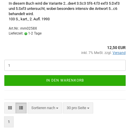
In diesem Buch wird die Variante 2...dxe4 3.Sc3 Sf6 4.f3 exf3 5.Dxf3
und 5.Sxf3 untersucht, wobei besonders intensiv die Antwort 5...c6
behandelt wird.
103 S., kart., 2. Aufl. 1993
Art.Nr.: mm0258X
Lieferzeit:
1-2 Tage
12,50 EUR
inkl. 7% MwSt. zzgl.
Versand
IN DEN WARENKORB
Sortieren nach
pro Seite
Sortieren nach
30 pro Seite
1