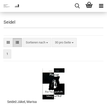
Seidel
Sortieren nach
pro Seite
Sortieren nach
30 pro Seite
1
Seidel/Jäkel, Marisa