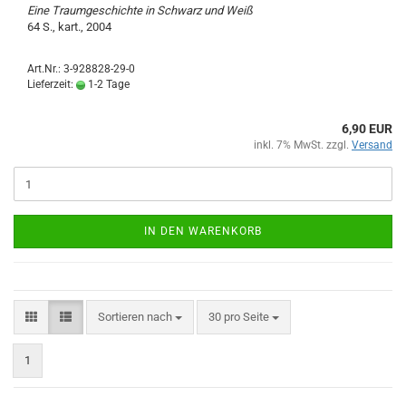
Eine Traumgeschichte in Schwarz und Weiß
64 S., kart., 2004
Art.Nr.: 3-928828-29-0
Lieferzeit:
1-2 Tage
6,90 EUR
inkl. 7% MwSt. zzgl.
Versand
IN DEN WARENKORB
Sortieren nach
pro Seite
Sortieren nach
30 pro Seite
1