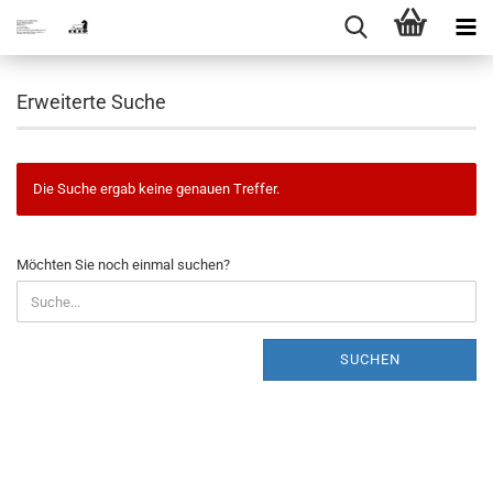
Erweiterte Suche
Die Suche ergab keine genauen Treffer.
MÖCHTEN
Möchten Sie noch einmal suchen?
SIE
NOCH
EINMAL
SUCHEN?
SUCHEN