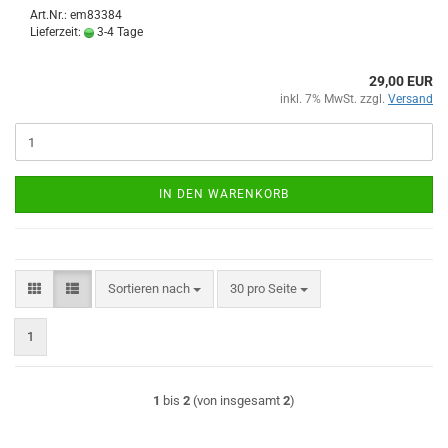
Art.Nr.: em83384
Lieferzeit:
3-4 Tage
29,00 EUR
inkl. 7% MwSt. zzgl.
Versand
IN DEN WARENKORB
Sortieren nach
pro Seite
Sortieren nach
30 pro Seite
1
1
bis
2
(von insgesamt
2
)