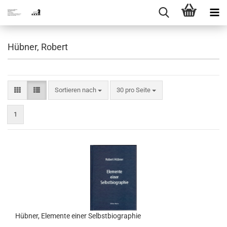
Hübner, Robert
Sortieren nach
pro Seite
Sortieren nach
30 pro Seite
1
Hübner, Elemente einer Selbstbiographie