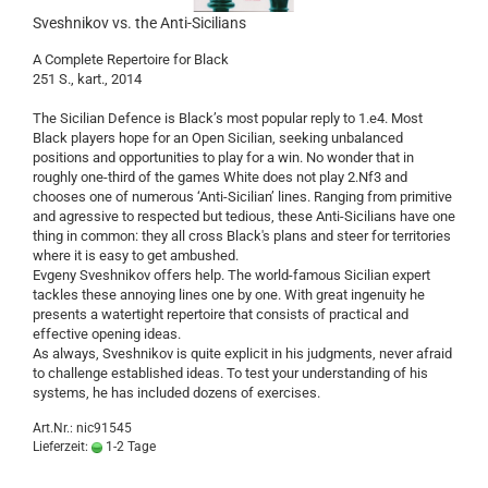
Sveshnikov vs. the Anti-Sicilians
A Complete Repertoire for Black
251 S., kart., 2014
The Sicilian Defence is Black’s most popular reply to 1.e4. Most
Black players hope for an Open Sicilian, seeking unbalanced
positions and opportunities to play for a win. No wonder that in
roughly one-third of the games White does not play 2.Nf3 and
chooses one of numerous ‘Anti-Sicilian’ lines. Ranging from primitive
and agressive to respected but tedious, these Anti-Sicilians have one
thing in common: they all cross Black's plans and steer for territories
where it is easy to get ambushed.
Evgeny Sveshnikov offers help. The world-famous Sicilian expert
tackles these annoying lines one by one. With great ingenuity he
presents a watertight repertoire that consists of practical and
effective opening ideas.
As always, Sveshnikov is quite explicit in his judgments, never afraid
to challenge established ideas. To test your understanding of his
systems, he has included dozens of exercises.
Art.Nr.: nic91545
Lieferzeit:
1-2 Tage