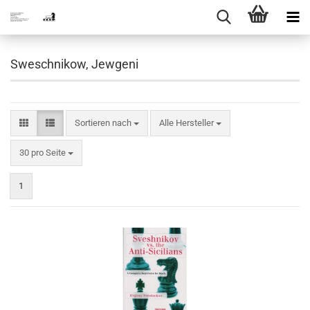
Sweschnikow, Jewgeni
Sortieren nach
Sortieren nach
Alle Hersteller
pro Seite
30 pro Seite
1