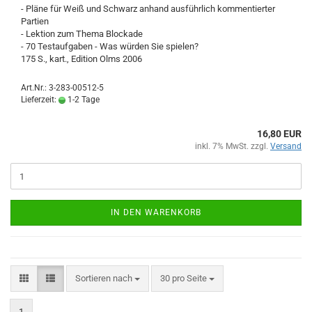
- Pläne für Weiß und Schwarz anhand ausführlich kommentierter
Partien
- Lektion zum Thema Blockade
- 70 Testaufgaben - Was würden Sie spielen?
175 S., kart., Edition Olms 2006
Art.Nr.: 3-283-00512-5
Lieferzeit:
1-2 Tage
16,80 EUR
inkl. 7% MwSt. zzgl.
Versand
IN DEN WARENKORB
Sortieren nach
pro Seite
Sortieren nach
30 pro Seite
1