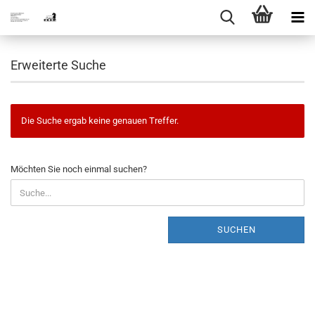
Erweiterte Suche
Die Suche ergab keine genauen Treffer.
MÖCHTEN
Möchten Sie noch einmal suchen?
SIE
NOCH
EINMAL
SUCHEN?
SUCHEN