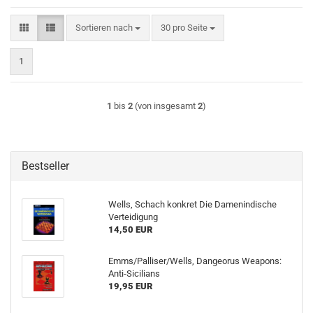
Sortieren nach
pro Seite
Sortieren nach
30 pro Seite
1
1
bis
2
(von insgesamt
2
)
Bestseller
Wells, Schach konkret Die Damenindische
Verteidigung
14,50 EUR
Emms/Palliser/Wells, Dangeorus Weapons:
Anti-Sicilians
19,95 EUR