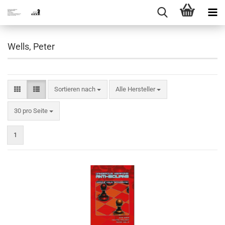
Wells, Peter
Sortieren nach
Sortieren nach
Alle Hersteller
pro Seite
30 pro Seite
1