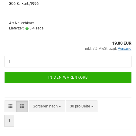
306 S., kart.,1996
Art.Nr.: ccbkaer
Lieferzeit:
3-4 Tage
19,80 EUR
inkl. 7% MwSt. zzgl.
Versand
IN DEN WARENKORB
Sortieren nach
pro Seite
Sortieren nach
30 pro Seite
1