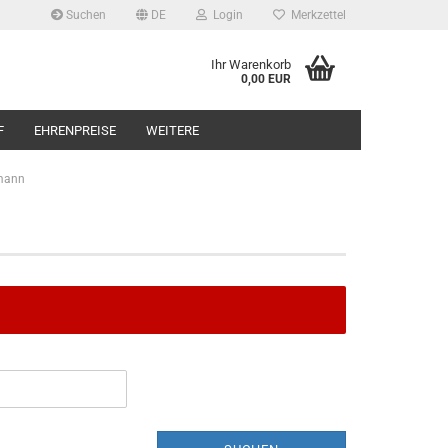
Suchen
DE
Login
Merkzettel
Ihr Warenkorb
0,00 EUR
F
EHRENPREISE
WEITERE
rmann