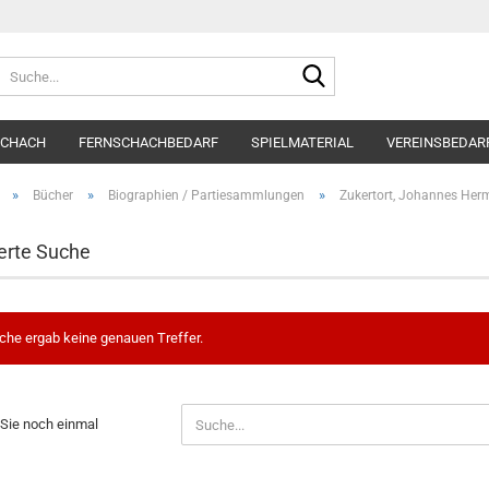
Suche...
SCHACH
FERNSCHACHBEDARF
SPIELMATERIAL
VEREINSBEDAR
»
»
»
Bücher
Biographien / Partiesammlungen
Zukertort, Johannes He
erte Suche
che ergab keine genauen Treffer.
N
Sie noch einmal