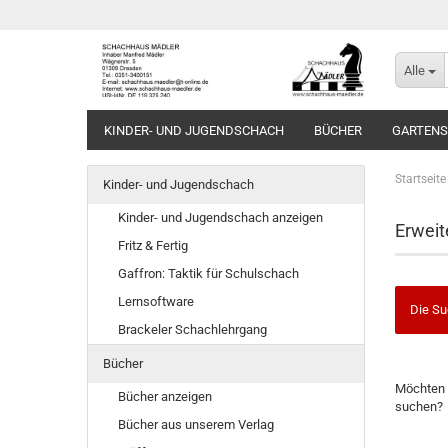
Alle
KINDER- UND JUGENDSCHACH
BÜCHER
GARTEN
Startseite
Kinder- und Jugendschach
Kinder- und Jugendschach anzeigen
Erweit
Fritz & Fertig
Gaffron: Taktik für Schulschach
Lernsoftware
Die Su
Brackeler Schachlehrgang
Bücher
MÖCHTE
Möchten 
SIE
Bücher anzeigen
suchen?
NOCH
Bücher aus unserem Verlag
EINMAL