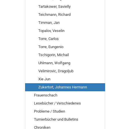
Tartakower, Savielly
Teichmann, Richard
Timman, Jan
Topalov, Veselin
Torre, Carlos
Torre, Eungenio
Tschigorin, Michail
Uhlmann, Wolfgang
Velimirovic, Dragoljub
Xie Jun
Zukertort, Johannes Hermann
Frauenschach
Lesebücher / Verschiedenes
Probleme / Studien
Turnierbücher und Bulletins
Chroniken