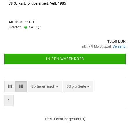
78 S., kart., 5. überarbeit. Aufl. 1985
Art.Nr.: mmr0101
Lieferzeit:
3-4 Tage
13,50 EUR
inkl. 7% MwSt. zzgl.
Versand
IN DEN WARENKORB
Sortieren nach
pro Seite
Sortieren nach
30 pro Seite
1
1
bis
1
(von insgesamt
1
)