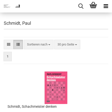
Schmidt, Paul
Sortieren nach
pro Seite
Sortieren nach
30 pro Seite
1
Schmidt, Schachmeister denken