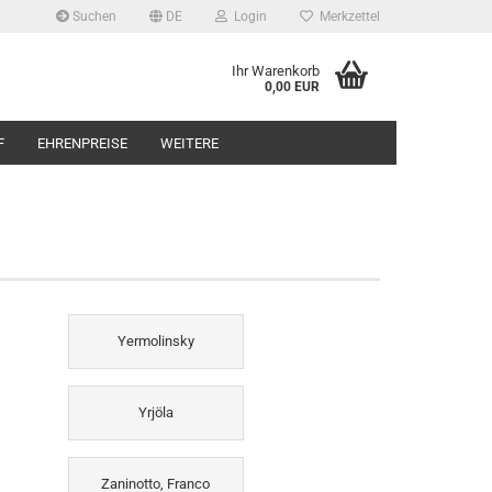
Suchen
DE
Login
Merkzettel
Ihr Warenkorb
0,00 EUR
F
EHRENPREISE
WEITERE
Yermolinsky
Yrjöla
Zaninotto, Franco