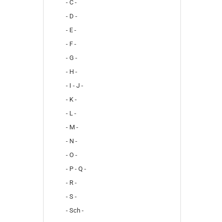
- C -
- D -
- E -
- F -
- G -
- H -
- I - J -
- K -
- L -
- M -
- N -
- O -
- P - Q -
- R -
- S -
- Sch -