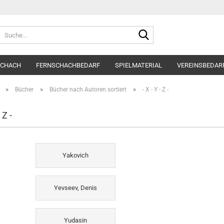
Suche...
SCHACH
FERNSCHACHBEDARF
SPIELMATERIAL
VEREINSBEDAR
»
»
»
Bücher
Bücher nach Autoren sortiert
- X - Y - Z -
 Z -
Yakovich
Yevseev, Denis
Yudasin