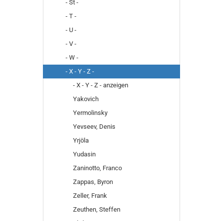
- St -
- T -
- U -
- V -
- W -
- X - Y - Z -
- X - Y - Z - anzeigen
Yakovich
Yermolinsky
Yevseev, Denis
Yrjöla
Yudasin
Zaninotto, Franco
Zappas, Byron
Zeller, Frank
Zeuthen, Steffen