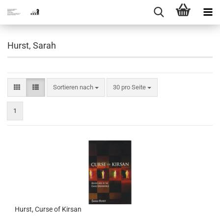
Hurst, Sarah
Sortieren nach
pro Seite
Sortieren nach
30 pro Seite
1
Hurst, Curse of Kirsan