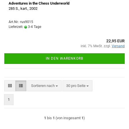
Adventures in the Chess Underworld
285 S., kart., 2002
Art.Nr.: rus9015
Lieferzeit:
3-4 Tage
22,95 EUR
inkl. 7% MwSt. zzgl.
Versand
IN DEN WARENKORB
Sortieren nach
pro Seite
Sortieren nach
30 pro Seite
1
1
bis
1
(von insgesamt
1
)