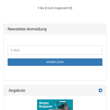
1
bis
2
(von insgesamt
2
)
Newsletter-Anmeldung
WEITER
E-
ZUR
Mail
NEWSLETTER-
ANMELDUNG
ANMELDEN
Angebote