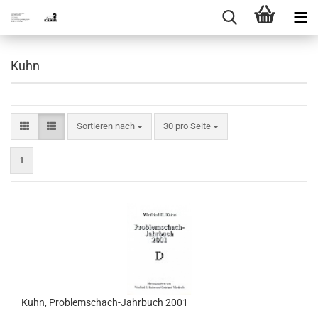
Kuhn
Sortieren nach
pro Seite
Sortieren nach
30 pro Seite
1
Kuhn, Problemschach-Jahrbuch 2001