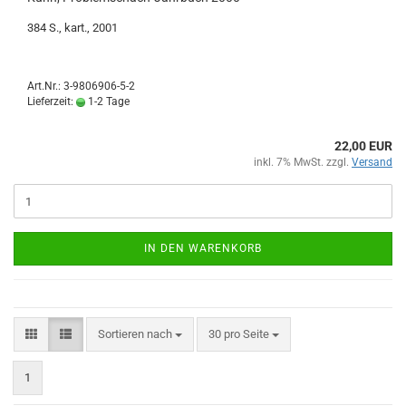
384 S., kart., 2001
Art.Nr.: 3-9806906-5-2
Lieferzeit:
1-2 Tage
22,00 EUR
inkl. 7% MwSt. zzgl.
Versand
IN DEN WARENKORB
Sortieren nach
pro Seite
Sortieren nach
30 pro Seite
1