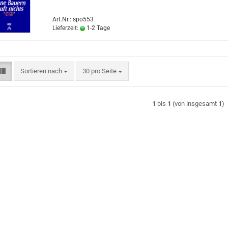
Art.Nr.: spo553
Lieferzeit:
1-2 Tage
Sortieren nach
pro Seite
Sortieren nach
30 pro Seite
1
bis
1
(von insgesamt
1
)