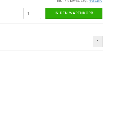
inkl. 7% MwSt. zzgl.
Versand
IN DEN WARENKORB
1