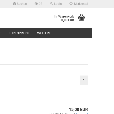
Suchen
DE
Login
Merkzettel
Ihr Warenkorb
0,00 EUR
F
EHRENPREISE
WEITERE
1
15,00 EUR