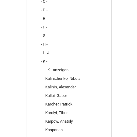
- C -
- D -
- E -
- F -
- G -
- H -
- I - J -
- K -
- K - anzeigen
Kalinichenko, Nikolai
Kalinin, Alexander
Kallai, Gabor
Karcher, Patrick
Karolyi, Tibor
Karpow, Anatoly
Kasparjan