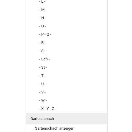
- L -
- M -
- N -
- O -
- P - Q -
- R -
- S -
- Sch -
- St -
- T -
- U -
- V -
- W -
- X - Y - Z -
Gartenschach
Gartenschach anzeigen