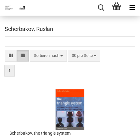
Scherbakov, Ruslan
Sortieren nach
pro Seite
Sortieren nach
30 pro Seite
1
Scherbakov, the triangle system