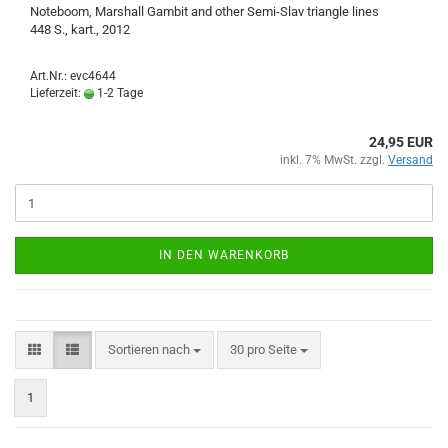
Noteboom, Marshall Gambit and other Semi-Slav triangle lines
448 S., kart., 2012
Art.Nr.: evc4644
Lieferzeit:
1-2 Tage
24,95 EUR
inkl. 7% MwSt. zzgl.
Versand
IN DEN WARENKORB
Sortieren nach
pro Seite
Sortieren nach
30 pro Seite
1