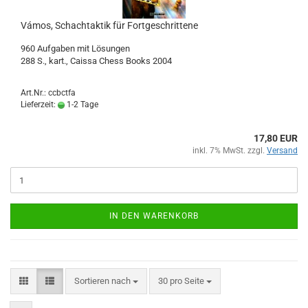
Vámos, Schachtaktik für Fortgeschrittene
960 Aufgaben mit Lösungen
288 S., kart., Caissa Chess Books 2004
Art.Nr.: ccbctfa
Lieferzeit:
1-2 Tage
17,80 EUR
inkl. 7% MwSt. zzgl.
Versand
IN DEN WARENKORB
Sortieren nach
pro Seite
Sortieren nach
30 pro Seite