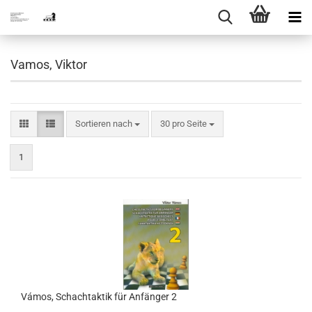
Vamos, Viktor
Sortieren nach
pro Seite
Sortieren nach
30 pro Seite
1
Vámos, Schachtaktik für Anfänger 2