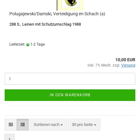
Polugajewski/Damski, Verteidigung im Schach (a)
288 S., Leinen mit Schutzumschlag 1988
Lieferzeit:
1-2 Tage
10,00 EUR
inkl. 7% MwSt. zzgl.
Versand
IN DEN WARENKORB
Sortieren nach
pro Seite
Sortieren nach
30 pro Seite
1