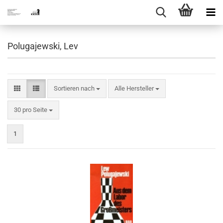
Polugajewski, Lev
Sortieren nach
Sortieren nach
Alle Hersteller
pro Seite
30 pro Seite
1