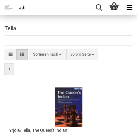
Tella
Sortieren nach
pro Seite
Sortieren nach
30 pro Seite
1
Yrjölä/Tella, The Queen's Indian