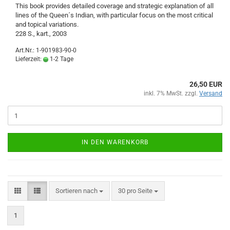
This book provides detailed coverage and strategic explanation of all
lines of the Queen´s Indian, with particular focus on the most critical
and topical variations.
228 S., kart., 2003
Art.Nr.: 1-901983-90-0
Lieferzeit:
1-2 Tage
26,50 EUR
inkl. 7% MwSt. zzgl.
Versand
IN DEN WARENKORB
Sortieren nach
pro Seite
Sortieren nach
30 pro Seite
1