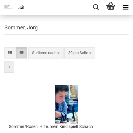
Sommer, Jörg
Sortieren nach
pro Seite
Sortieren nach
30 pro Seite
1
Sommer/Rosen, Hilfe, mein Kind spielt Schach