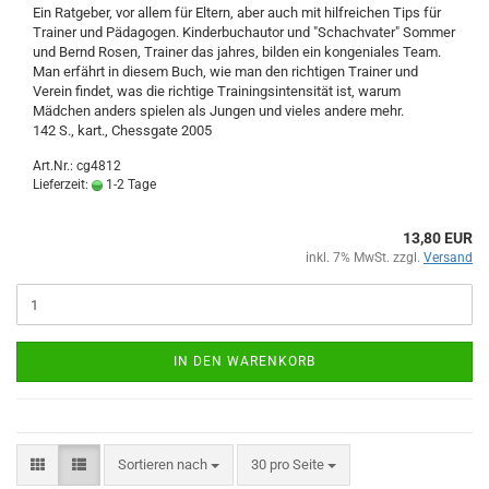
Ein Ratgeber, vor allem für Eltern, aber auch mit hilfreichen Tips für
Trainer und Pädagogen. Kinderbuchautor und "Schachvater" Sommer
und Bernd Rosen, Trainer das jahres, bilden ein kongeniales Team.
Man erfährt in diesem Buch, wie man den richtigen Trainer und
Verein findet, was die richtige Trainingsintensität ist, warum
Mädchen anders spielen als Jungen und vieles andere mehr.
142 S., kart., Chessgate 2005
Art.Nr.: cg4812
Lieferzeit:
1-2 Tage
13,80 EUR
inkl. 7% MwSt. zzgl.
Versand
IN DEN WARENKORB
Sortieren nach
pro Seite
Sortieren nach
30 pro Seite