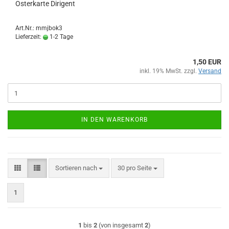
Osterkarte Dirigent
Art.Nr.: mmjbok3
Lieferzeit:
1-2 Tage
1,50 EUR
inkl. 19% MwSt. zzgl.
Versand
IN DEN WARENKORB
Sortieren nach
pro Seite
Sortieren nach
30 pro Seite
1
1
bis
2
(von insgesamt
2
)