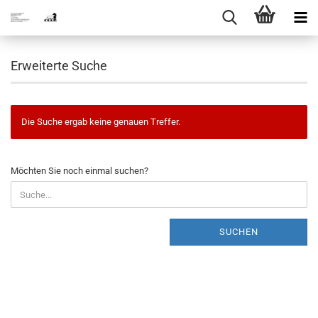
Erweiterte Suche
Die Suche ergab keine genauen Treffer.
MÖCHTEN
Möchten Sie noch einmal suchen?
SIE
NOCH
EINMAL
SUCHEN?
SUCHEN