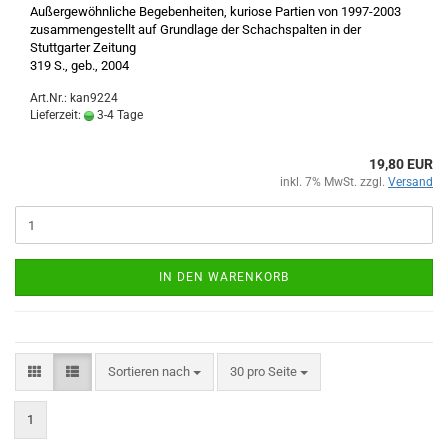
Außergewöhnliche Begebenheiten, kuriose Partien von 1997-2003
zusammengestellt auf Grundlage der Schachspalten in der
Stuttgarter Zeitung
319 S., geb., 2004
Art.Nr.: kan9224
Lieferzeit:
3-4 Tage
19,80 EUR
inkl. 7% MwSt. zzgl.
Versand
IN DEN WARENKORB
Sortieren nach
pro Seite
Sortieren nach
30 pro Seite
1