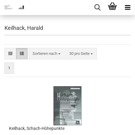
Keilhack, Harald
Sortieren nach
pro Seite
Sortieren nach
30 pro Seite
1
Keilhack, Schach-Höhepunkte