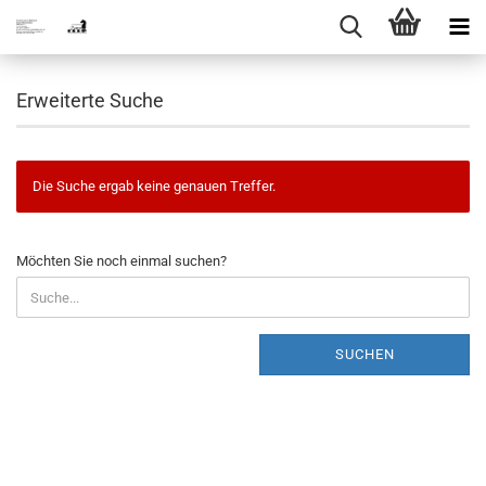
Erweiterte Suche
Die Suche ergab keine genauen Treffer.
MÖCHTEN
Möchten Sie noch einmal suchen?
SIE
NOCH
EINMAL
SUCHEN?
SUCHEN