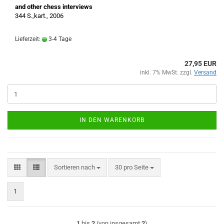
and other chess interviews
344 S.,kart., 2006
Lieferzeit:
3-4 Tage
27,95 EUR
inkl. 7% MwSt. zzgl.
Versand
IN DEN WARENKORB
Sortieren nach
pro Seite
Sortieren nach
30 pro Seite
1
1
bis
2
(von insgesamt
2
)