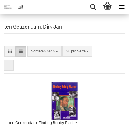
ten Geuzendam, Dirk Jan
Sortieren nach
pro Seite
Sortieren nach
30 pro Seite
1
ten Geuzendam, Finding Bobby Fischer