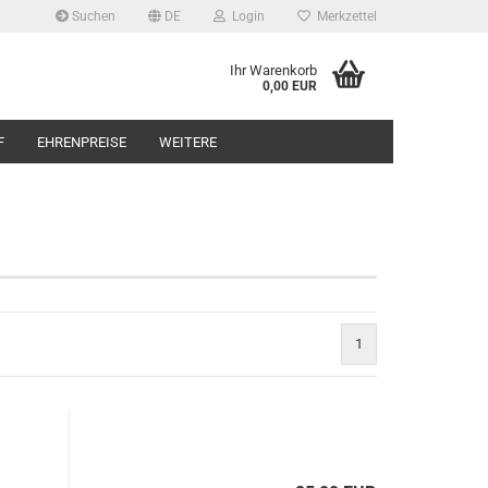
Suchen
DE
Login
Merkzettel
Ihr Warenkorb
0,00 EUR
F
EHRENPREISE
WEITERE
1