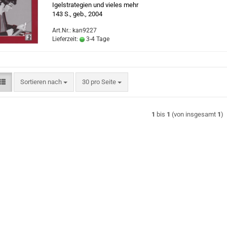
Igelstrategien und vieles mehr
143 S., geb., 2004
Art.Nr.: kan9227
Lieferzeit:
3-4 Tage
Sortieren nach
pro Seite
Sortieren nach
30 pro Seite
1
bis
1
(von insgesamt
1
)