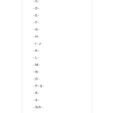
- C -
- D -
- E -
- F -
- G -
- H -
- I - J -
- K -
- L -
- M -
- N -
- O -
- P - Q -
- R -
- S -
- Sch -