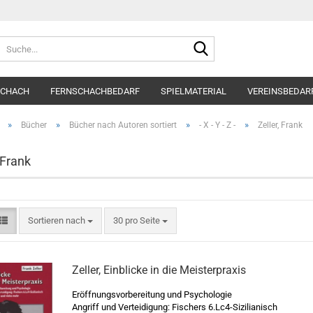
Suche...
SCHACH
FERNSCHACHBEDARF
SPIELMATERIAL
VEREINSBEDAR
»
»
»
»
Bücher
Bücher nach Autoren sortiert
- X - Y - Z -
Zeller, Frank
 Frank
Sortieren nach
pro Seite
Sortieren nach
30 pro Seite
Zeller, Einblicke in die Meisterpraxis
Eröffnungsvorbereitung und Psychologie
Angriff und Verteidigung: Fischers 6.Lc4-Sizilianisch