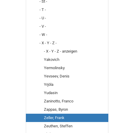
- St -
- T -
- U -
- V -
- W -
- X - Y - Z -
- X - Y - Z - anzeigen
Yakovich
Yermolinsky
Yevseev, Denis
Yrjöla
Yudasin
Zaninotto, Franco
Zappas, Byron
Zeller, Frank
Zeuthen, Steffen