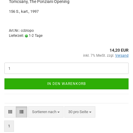
Tomcsány, The Ponziani Opening
156 S., kart., 1997
Art.Nr.: ccbtopo
Lieferzeit:
1-2 Tage
14,20 EUR
inkl. 7% MwSt. zzgl.
Versand
IN DEN WARENKORB
Sortieren nach
pro Seite
Sortieren nach
30 pro Seite
1