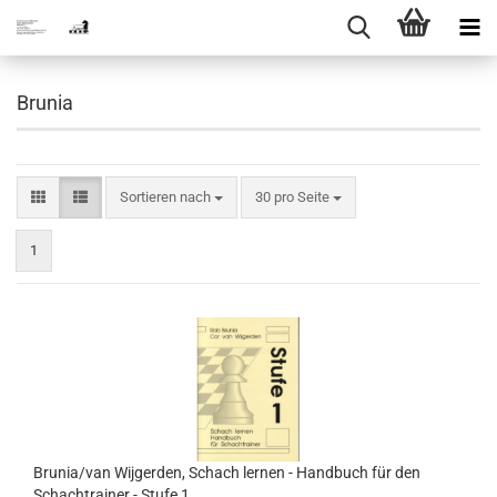
Brunia
Sortieren nach
pro Seite
Sortieren nach
30 pro Seite
1
Brunia/van Wijgerden, Schach lernen - Handbuch für den
Schachtrainer - Stufe 1