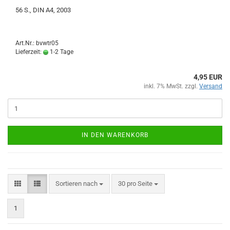
56 S., DIN A4, 2003
Art.Nr.: bvwtr05
Lieferzeit:
1-2 Tage
4,95 EUR
inkl. 7% MwSt. zzgl.
Versand
IN DEN WARENKORB
Sortieren nach
pro Seite
Sortieren nach
30 pro Seite
1