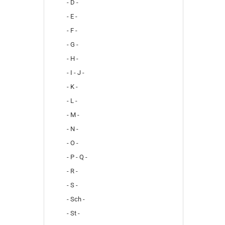
- D -
- E -
- F -
- G -
- H -
- I - J -
- K -
- L -
- M -
- N -
- O -
- P - Q -
- R -
- S -
- Sch -
- St -