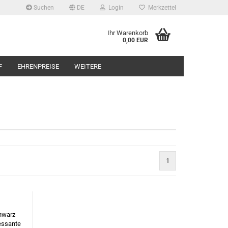
Suchen
DE
Login
Merkzettel
Ihr Warenkorb
0,00 EUR
F
EHRENPREISE
WEITERE
1
chwarz
ressante