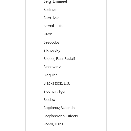
Berg, Emanuel
Berliner
Bern, Ivar
Bernal, Luis
Berry
Bezgodov
Bikhovsky
Bilguer, Paul Rudolf
Binnewirtz
Bisguier
Blackstock, L.S.
Blechzin, Igor
Bledow
Bogdanov, Valentin
Bogdanovich, Grigory
Böhm, Hans