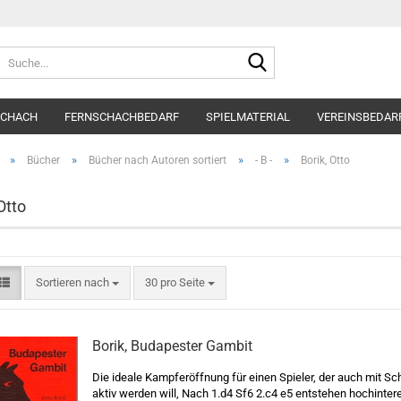
Suche...
SCHACH
FERNSCHACHBEDARF
SPIELMATERIAL
VEREINSBEDAR
»
»
»
»
Bücher
Bücher nach Autoren sortiert
- B -
Borik, Otto
Otto
Sortieren nach
pro Seite
Sortieren nach
30 pro Seite
Borik, Budapester Gambit
Die ideale Kampferöffnung für einen Spieler, der auch mit S
aktiv werden will, Nach 1.d4 Sf6 2.c4 e5 entstehen hochinte