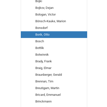
Bojki
Bojkov, Dejan
Bologan, Victor
Bönsch-Kauke, Marion
Bonsdorf
Borik, Otto
Bosch
Bottlik
Botwinnik
Brady, Frank
Braig, Elmar
Braunberger, Gerald
Brennan, Tim
Breutigam, Martin
Bricard, Emmanuel
Brinckmann