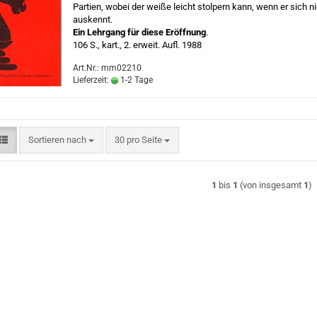
Partien, wobei der weiße leicht stolpern kann, wenn er sich ni
auskennt.
Ein Lehrgang für diese Eröffnung
.
106 S., kart., 2. erweit. Aufl. 1988
Art.Nr.: mm02210
Lieferzeit:
1-2 Tage
Sortieren nach
pro Seite
Sortieren nach
30 pro Seite
1
bis
1
(von insgesamt
1
)