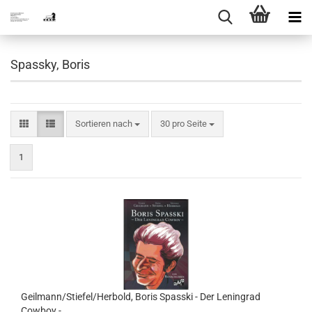
Spassky, Boris
Sortieren nach
pro Seite
Sortieren nach
30 pro Seite
1
Geilmann/Stiefel/Herbold, Boris Spasski - Der Leningrad
Cowboy -