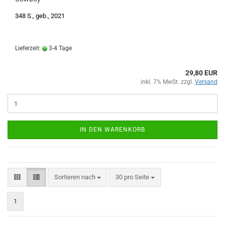
348 S., geb., 2021
Lieferzeit:
3-4 Tage
29,80 EUR
inkl. 7% MwSt. zzgl.
Versand
IN DEN WARENKORB
Sortieren nach
pro Seite
Sortieren nach
30 pro Seite
1