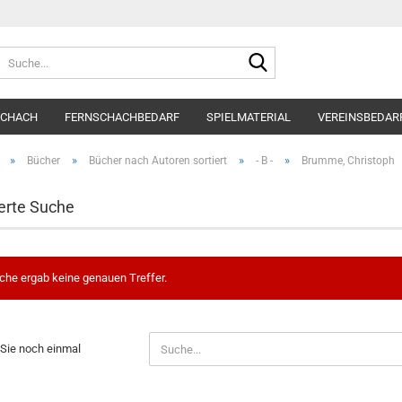
Suche...
SCHACH
FERNSCHACHBEDARF
SPIELMATERIAL
VEREINSBEDAR
»
»
»
»
Bücher
Bücher nach Autoren sortiert
- B -
Brumme, Christoph
erte Suche
che ergab keine genauen Treffer.
N
Sie noch einmal