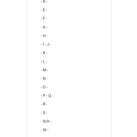
- D -
- E -
- F -
- G -
- H -
- I - J -
- K -
- L -
- M -
- N -
- O -
- P - Q -
- R -
- S -
- Sch -
- St -