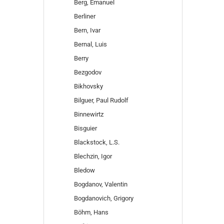
Berg, Emanuel
Berliner
Bern, Ivar
Bernal, Luis
Berry
Bezgodov
Bikhovsky
Bilguer, Paul Rudolf
Binnewirtz
Bisguier
Blackstock, L.S.
Blechzin, Igor
Bledow
Bogdanov, Valentin
Bogdanovich, Grigory
Böhm, Hans