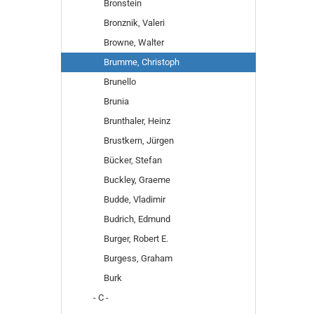
Bronstein
Bronznik, Valeri
Browne, Walter
Brumme, Christoph
Brunello
Brunia
Brunthaler, Heinz
Brustkern, Jürgen
Bücker, Stefan
Buckley, Graeme
Budde, Vladimir
Budrich, Edmund
Burger, Robert E.
Burgess, Graham
Burk
- C -