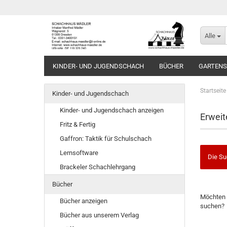
Alle
KINDER- UND JUGENDSCHACH
BÜCHER
GARTEN
Startseite
Kinder- und Jugendschach
Kinder- und Jugendschach anzeigen
Erweit
Fritz & Fertig
Gaffron: Taktik für Schulschach
Lernsoftware
Die Su
Brackeler Schachlehrgang
Bücher
MÖCHTE
Möchten 
SIE
Bücher anzeigen
suchen?
NOCH
Bücher aus unserem Verlag
EINMAL