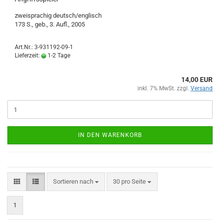
zweisprachig deutsch/englisch
173 S., geb., 3. Aufl., 2005
Art.Nr.: 3-931192-09-1
Lieferzeit:
1-2 Tage
14,00 EUR
inkl. 7% MwSt. zzgl.
Versand
IN DEN WARENKORB
Sortieren nach
pro Seite
Sortieren nach
30 pro Seite
1