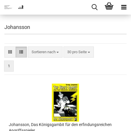
Johansson
Sortieren nach
pro Seite
Sortieren nach
30 pro Seite
1
Johansson, Das Königsgambit für den erfindungsreichen
Angriffsspieler