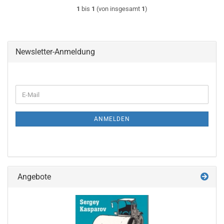
1
bis
1
(von insgesamt
1
)
Newsletter-Anmeldung
WEITER
E-
ZUR
Mail
NEWSLETTER-
ANMELDUNG
ANMELDEN
Angebote