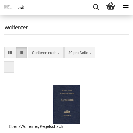
Wolfenter
Sortieren nach
pro Seite
Sortieren nach
30 pro Seite
1
Ebert/Wolfenter, Kegelschach