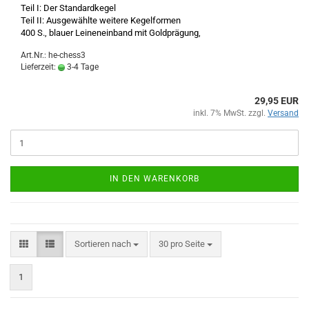
Teil I: Der Standardkegel
Teil II: Ausgewählte weitere Kegelformen
400 S., blauer Leineneinband mit Goldprägung,
Art.Nr.: he-chess3
Lieferzeit:
3-4 Tage
29,95 EUR
inkl. 7% MwSt. zzgl.
Versand
IN DEN WARENKORB
Sortieren nach
pro Seite
Sortieren nach
30 pro Seite
1