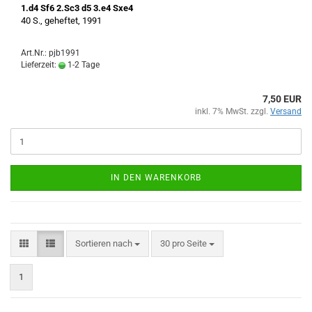
1.d4 Sf6 2.Sc3 d5 3.e4 Sxe4
40 S., geheftet, 1991
Art.Nr.: pjb1991
Lieferzeit:
1-2 Tage
7,50 EUR
inkl. 7% MwSt. zzgl.
Versand
IN DEN WARENKORB
Sortieren nach
pro Seite
Sortieren nach
30 pro Seite
1