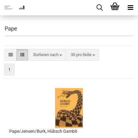
Pape
Sortieren nach
pro Seite
Sortieren nach
30 pro Seite
1
Pape/Jensen/Burk, Hübsch Gambit