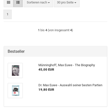
Sortieren nach
pro Seite
Sortieren nach
30 pro Seite
1
1
bis
4
(von insgesamt
4
)
Bestseller
Münninghoff, Max Euwe - The Biography
45,00 EUR
Dr. Max Euwe - Auswahl seiner besten Partien
19,80 EUR