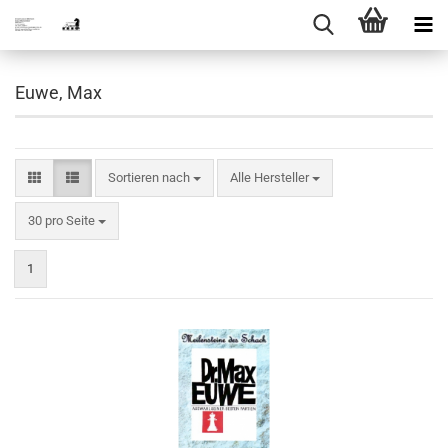
Euwe, Max
Sortieren nach
Sortieren nach
Alle Hersteller
pro Seite
30 pro Seite
1