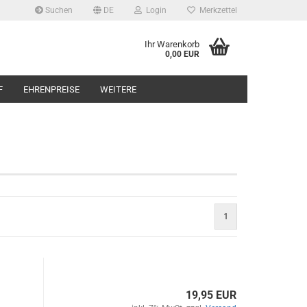
Suchen
DE
Login
Merkzettel
Ihr Warenkorb
0,00 EUR
F
EHRENPREISE
WEITERE
1
19,95 EUR