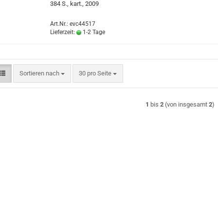
384 S., kart., 2009
Art.Nr.: evc44517
Lieferzeit:
1-2 Tage
Sortieren nach
pro Seite
Sortieren nach
30 pro Seite
1
bis
2
(von insgesamt
2
)