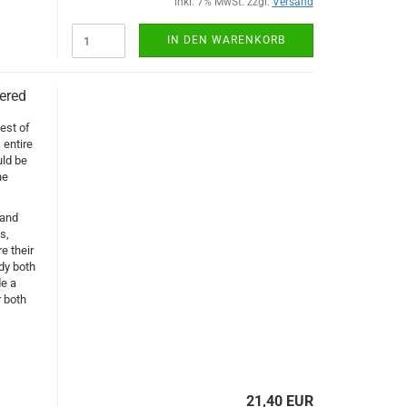
inkl. 7% MwSt. zzgl.
Versand
IN DEN WARENKORB
vered
test of
 entire
uld be
he
 and
s,
e their
udy both
de a
r both
21,40 EUR