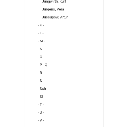
Jungwirth, Kurt
Jürgens, Vera
Jussupow, Artur
- K -
- L -
- M -
- N -
- O -
- P - Q -
- R -
- S -
- Sch -
- St -
- T -
- U -
- V -