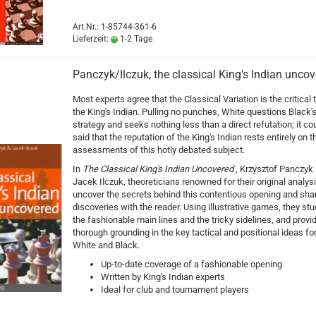
Art.Nr.: 1-85744-361-6
Lieferzeit:
1-2 Tage
Panczyk/Ilczuk, the classical King's Indian unco
Most experts agree that the Classical Variation is the critical 
the King's Indian. Pulling no punches, White questions Black's
strategy and seeks nothing less than a direct refutation; it co
said that the reputation of the King's Indian rests entirely on t
assessments of this hotly debated subject.
In
The Classical King's Indian Uncovered
, Krzysztof Panczyk
Jacek Ilczuk, theoreticians renowned for their original analysi
uncover the secrets behind this contentious opening and shar
discoveries with the reader. Using illustrative games, they st
the fashionable main lines and the tricky sidelines, and provi
thorough grounding in the key tactical and positional ideas fo
White and Black.
Up-to-date coverage of a fashionable opening
Written by King's Indian experts
Ideal for club and tournament players