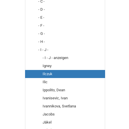
- C -
- D -
- E -
- F -
- G -
- H -
- I - J -
- I - J - anzeigen
Igney
Ilczuk
Ilic
Ippolito, Dean
Ivanisevic, Ivan
Ivannikova, Svetlana
Jacobs
Jäkel