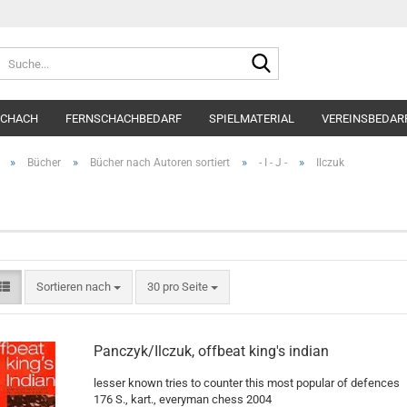
Suche...
SCHACH
FERNSCHACHBEDARF
SPIELMATERIAL
VEREINSBEDAR
»
»
»
»
Bücher
Bücher nach Autoren sortiert
- I - J -
Ilczuk
Sortieren nach
pro Seite
Sortieren nach
30 pro Seite
Panczyk/Ilczuk, offbeat king's indian
lesser known tries to counter this most popular of defences
176 S., kart., everyman chess 2004