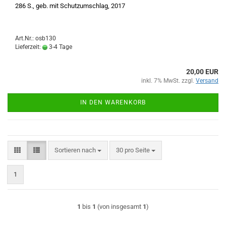
286 S., geb. mit Schutzumschlag, 2017
Art.Nr.: osb130
Lieferzeit:
3-4 Tage
20,00 EUR
inkl. 7% MwSt. zzgl.
Versand
IN DEN WARENKORB
Sortieren nach
pro Seite
Sortieren nach
30 pro Seite
1
1
bis
1
(von insgesamt
1
)