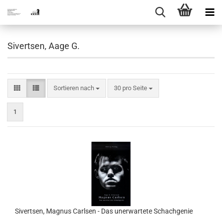
Sivertsen, Aage G.
Sortieren nach
pro Seite
Sortieren nach
30 pro Seite
1
Sivertsen, Magnus Carlsen - Das unerwartete Schachgenie