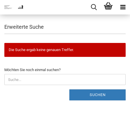
Erweiterte Suche
Die Suche ergab keine genauen Treffer.
MÖCHTEN
Möchten Sie noch einmal suchen?
SIE
NOCH
EINMAL
SUCHEN?
SUCHEN