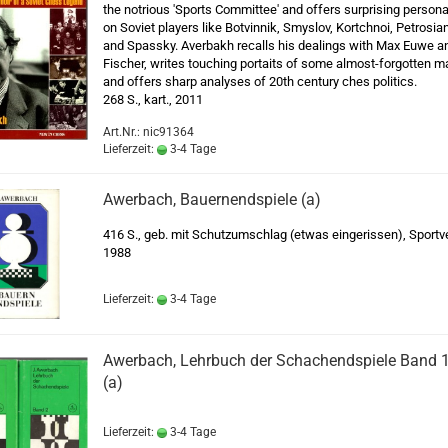
the notrious 'Sports Committee' and offers surprising persona
on Soviet players like Botvinnik, Smyslov, Kortchnoi, Petrosian
and Spassky. Averbakh recalls his dealings with Max Euwe a
Fischer, writes touching portaits of some almost-forgotten m
and offers sharp analyses of 20th century ches politics.
268 S., kart., 2011
Art.Nr.: nic91364
Lieferzeit:
3-4 Tage
Awerbach, Bauernendspiele (a)
416 S., geb. mit Schutzumschlag (etwas eingerissen), Sportv
1988
Lieferzeit:
3-4 Tage
Awerbach, Lehrbuch der Schachendspiele Band 1
(a)
Lieferzeit:
3-4 Tage