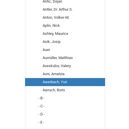
Antic, Dejan
Antler, Dr. Arthur S.
Anton, Volker-M.
Aplin, Nick
Ashley, Maurice
Asik, Josip
Auer
Aumüller, Matthias
Aveskulov, Valery
Avni, Amatzia
Awerbach, Yuri
Awruch, Boris
- B -
- C -
- D -
- E -