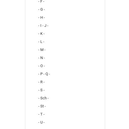
- F -
- G -
- H -
- I - J -
- K -
- L -
- M -
- N -
- O -
- P - Q -
- R -
- S -
- Sch -
- St -
- T -
- U -