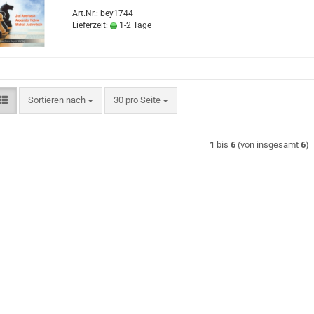
Art.Nr.: bey1744
Lieferzeit:
1-2 Tage
Sortieren nach
pro Seite
Sortieren nach
30 pro Seite
1
bis
6
(von insgesamt
6
)