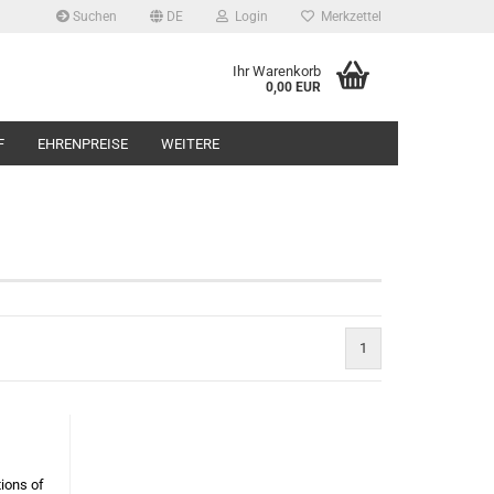
Suchen
DE
Login
Merkzettel
Ihr Warenkorb
0,00 EUR
F
EHRENPREISE
WEITERE
1
ions of