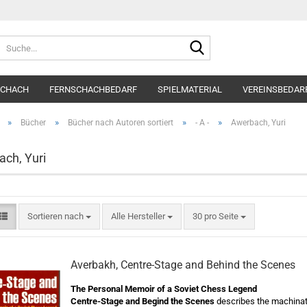
Suche...
SCHACH
FERNSCHACHBEDARF
SPIELMATERIAL
VEREINSBEDAR
»
»
»
»
Bücher
Bücher nach Autoren sortiert
- A -
Awerbach, Yuri
ch, Yuri
Sortieren nach
pro Seite
Sortieren nach
Alle Hersteller
30 pro Seite
Averbakh, Centre-Stage and Behind the Scenes
The Personal Memoir of a Soviet Chess Legend
Centre-Stage and Begind the Scenes
describes the machinat