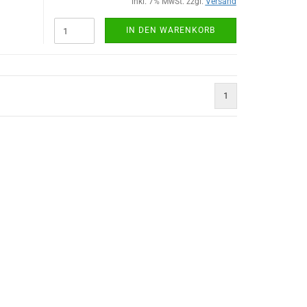
inkl. 7% MwSt. zzgl.
Versand
IN DEN WARENKORB
1