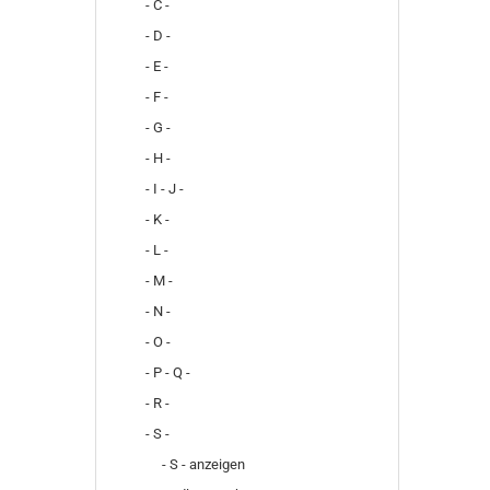
- C -
- D -
- E -
- F -
- G -
- H -
- I - J -
- K -
- L -
- M -
- N -
- O -
- P - Q -
- R -
- S -
- S - anzeigen