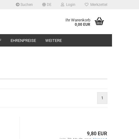
Suchen
DE
Login
Merkzettel
Ihr Warenkorb
0,00 EUR
F
EHRENPREISE
WEITERE
1
9,80 EUR