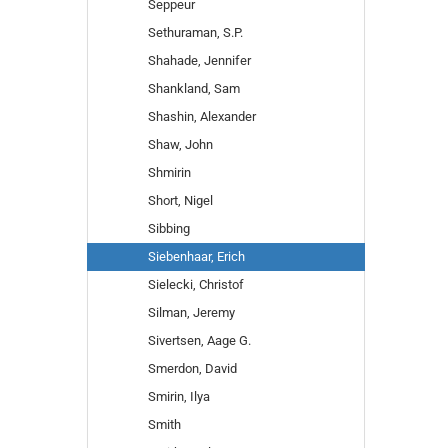
Seppeur
Sethuraman, S.P.
Shahade, Jennifer
Shankland, Sam
Shashin, Alexander
Shaw, John
Shmirin
Short, Nigel
Sibbing
Siebenhaar, Erich
Sielecki, Christof
Silman, Jeremy
Sivertsen, Aage G.
Smerdon, David
Smirin, Ilya
Smith