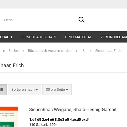
Suche...
SCHACH
FERNSCHACHBEDARF
SPIELMATERIAL
VEREINSBEDAR
»
»
»
»
Bücher
Bücher nach Autoren sortiert
- S -
Siebenhaar, Erich
haar, Erich
Sortieren nach
pro Seite
Sortieren nach
30 pro Seite
Siebenhaar/Weigand, Shara-Hennig-Gambit
1.d4 d5 2.c4 e6 3.Sc3 c5 4.cxd5 cxd4
110 S., kart., 1994