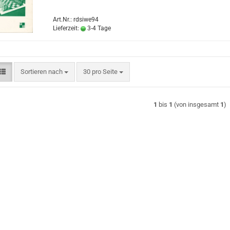
Art.Nr.: rdsiwe94
Lieferzeit:
3-4 Tage
Sortieren nach
pro Seite
Sortieren nach
30 pro Seite
1
bis
1
(von insgesamt
1
)