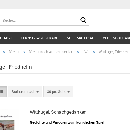
Suche...
SCHACH
FERNSCHACHBEDARF
SPIELMATERIAL
VEREINSBEDAR
»
»
»
»
Bücher
Bücher nach Autoren sortiert
- W -
Wittkugel, Friedhel
gel, Friedhelm
Sortieren nach
pro Seite
Sortieren nach
30 pro Seite
Wittkugel, Schachgedanken
Gedichte und Parodien zum königlichen Spiel