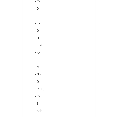
- C -
- D -
- E -
- F -
- G -
- H -
- I - J -
- K -
- L -
- M -
- N -
- O -
- P - Q -
- R -
- S -
- Sch -