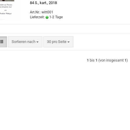
84 S., kart., 2018
Art.Nr.: witt001
Lieferzeit:
1-2 Tage
Sortieren nach
pro Seite
Sortieren nach
30 pro Seite
1
bis
1
(von insgesamt
1
)