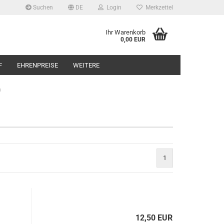
Suchen
DE
Login
Merkzettel
Ihr Warenkorb
0,00 EUR
F
EHRENPREISE
WEITERE
m
1
12,50 EUR