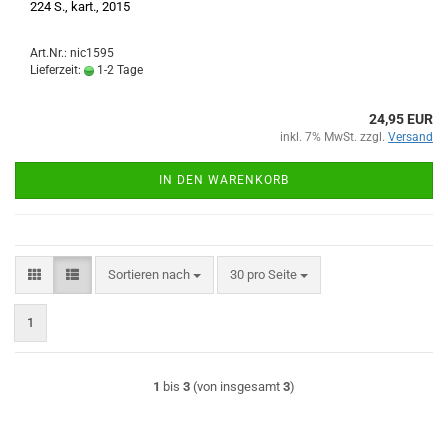
224 S., kart., 2015
Art.Nr.: nic1595
Lieferzeit:
1-2 Tage
24,95 EUR
inkl. 7% MwSt. zzgl.
Versand
IN DEN WARENKORB
Sortieren nach
pro Seite
Sortieren nach
30 pro Seite
1
1
bis
3
(von insgesamt
3
)