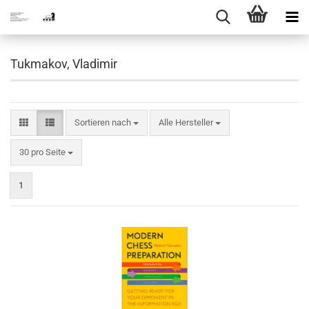
Tukmakov, Vladimir
Sortieren nach
Sortieren nach
Alle Hersteller
pro Seite
30 pro Seite
1