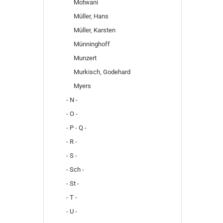
Motwani
Müller, Hans
Müller, Karsten
Münninghoff
Munzert
Murkisch, Godehard
Myers
- N -
- O -
- P - Q -
- R -
- S -
- Sch -
- St -
- T -
- U -