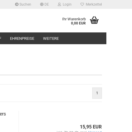
Suchen
DE
Login
Merkzettel
Ihr Warenkorb
0,00 EUR
F
EHRENPREISE
WEITERE
1
ers
15,95 EUR