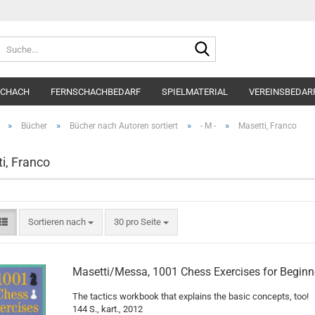
Suche...
SCHACH
FERNSCHACHBEDARF
SPIELMATERIAL
VEREINSBEDAR
»
»
»
»
Bücher
Bücher nach Autoren sortiert
- M -
Masetti, Franco
i, Franco
Sortieren nach
pro Seite
Sortieren nach
30 pro Seite
Masetti/Messa, 1001 Chess Exercises for Beginn
The tactics workbook that explains the basic concepts, too!
144 S., kart., 2012