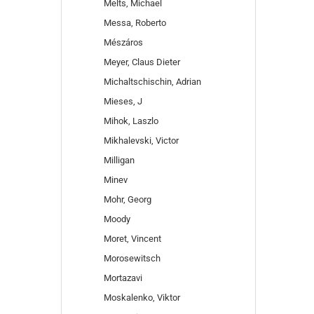
Melts, Michael
Messa, Roberto
Mészáros
Meyer, Claus Dieter
Michaltschischin, Adrian
Mieses, J
Mihok, Laszlo
Mikhalevski, Victor
Milligan
Minev
Mohr, Georg
Moody
Moret, Vincent
Morosewitsch
Mortazavi
Moskalenko, Viktor