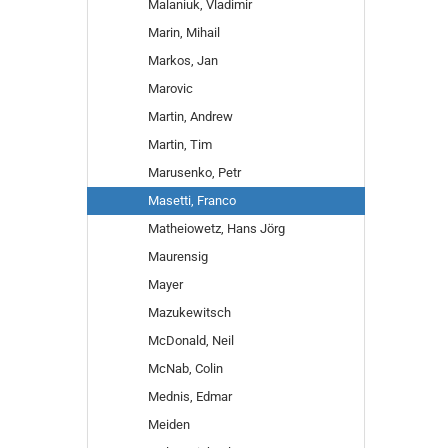
Malaniuk, Vladimir
Marin, Mihail
Markos, Jan
Marovic
Martin, Andrew
Martin, Tim
Marusenko, Petr
Masetti, Franco
Matheiowetz, Hans Jörg
Maurensig
Mayer
Mazukewitsch
McDonald, Neil
McNab, Colin
Mednis, Edmar
Meiden