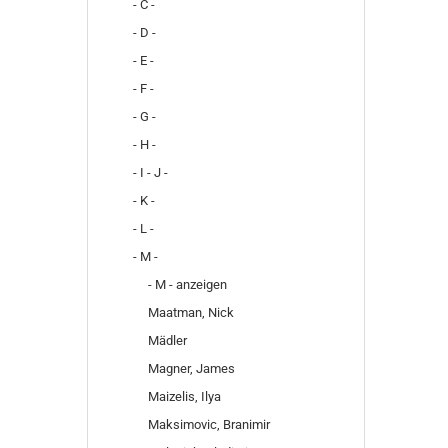
- C -
- D -
- E -
- F -
- G -
- H -
- I - J -
- K -
- L -
- M -
- M - anzeigen
Maatman, Nick
Mädler
Magner, James
Maizelis, Ilya
Maksimovic, Branimir