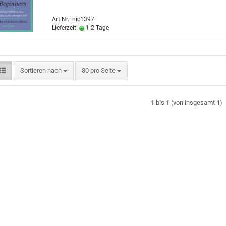
Art.Nr.: nic1397
Lieferzeit:
1-2 Tage
Sortieren nach
pro Seite
Sortieren nach
30 pro Seite
1
bis
1
(von insgesamt
1
)