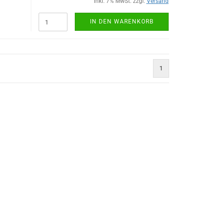
inkl. 7% MwSt. zzgl.
Versand
IN DEN WARENKORB
1